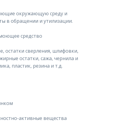
няющие окружающую среду и
ы в обращении и утилизации.
 моющее средство
е, остатки сверления, шлифовки,
жирные остатки, сажа, чернила и
ика, пластик, резина и т.д.
цинком
хностно-активные вещества