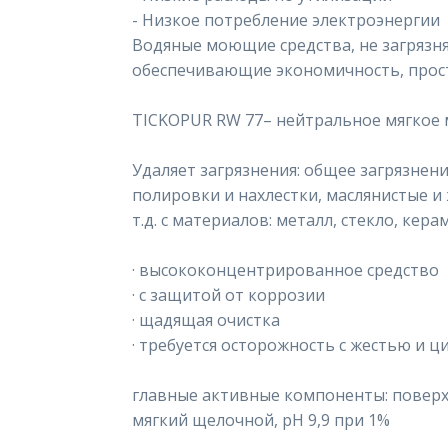
- Низкое потребление электроэнергии
Водяные моющие средства, не загряз
обеспечивающие экономичность, прост
TICKOPUR RW 77– нейтральное мягкое
Удаляет загрязнения: общее загрязнени
полировки и нахлестки, маслянистые и 
т.д. с материалов: металл, стекло, керам
· высококонцентрированное средство
· с защитой от коррозии
· щадящая очистка
· требуется осторожность с жестью и 
главные активные компоненты: повер
мягкий щелочной, pH 9,9 при 1%