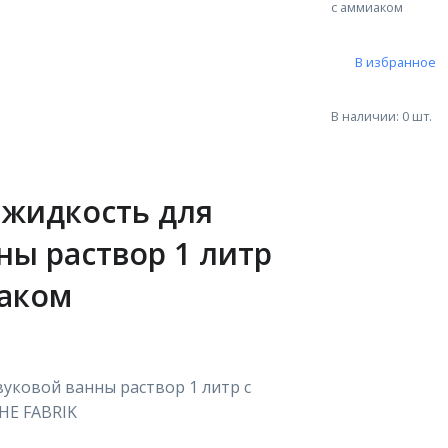
с аммиаком
В избранное
В наличии: 0 шт.
 жидкость для
ны раствор 1 литр
аком
уковой ванны раствор 1 литр с
HE FABRIK