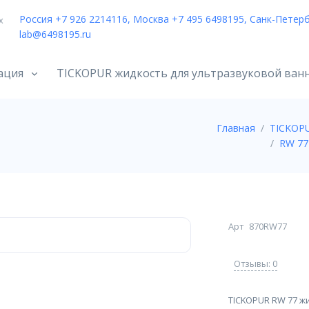
Россия +7 926 2214116, Москва +7 495 6498195, Санк-Петерб
х
lab@6498195.ru
ация
TICKOPUR жидкость для ультразвуковой ван
Главная
TICKOPU
RW 77
Арт
870RW77
Отзывы: 0
TICKOPUR RW 77 жи